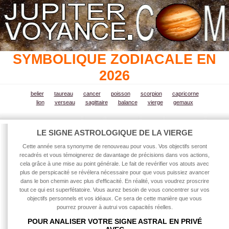
SYMBOLIQUE ZODIACALE EN
2026
belier
taureau
cancer
poisson
scorpion
capricorne
lion
verseau
sagittaire
balance
vierge
gemaux
LE SIGNE ASTROLOGIQUE DE LA VIERGE
Cette année
sera synonyme de renouveau pour vous. Vos objectifs seront
recadrés et vous témoignerez de davantage de précisions dans vos actions,
cela grâce à une mise au point générale. Le fait de revérifier vos atouts avec
plus de perspicacité se révélera nécessaire pour que vous puissiez avancer
dans le bon chemin avec plus d'efficacité. En réalité, vous voudrez proscrire
tout ce qui est superfétatoire. Vous aurez besoin de vous concentrer sur vos
objectifs personnels et vos idéaux. Ce sera de cette manière que vous
pourrez prouver à autrui vos capacités réelles.
POUR ANALISER VOTRE SIGNE ASTRAL EN PRIVÉ