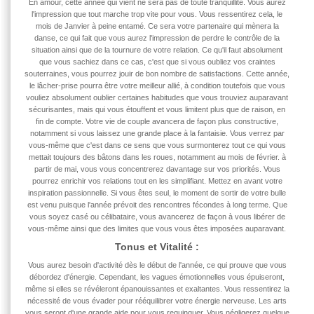
En amour, cette année qui vient ne sera pas de toute tranquillité. Vous aurez
l'impression que tout marche trop vite pour vous. Vous ressentirez cela, le
mois de Janvier à peine entamé. Ce sera votre partenaire qui mènera la
danse, ce qui fait que vous aurez l'impression de perdre le contrôle de la
situation ainsi que de la tournure de votre relation. Ce qu'il faut absolument
que vous sachiez dans ce cas, c'est que si vous oubliez vos craintes
souterraines, vous pourrez jouir de bon nombre de satisfactions. Cette année,
le lâcher-prise pourra être votre meilleur allié, à condition toutefois que vous
vouliez absolument oublier certaines habitudes que vous trouviez auparavant
sécurisantes, mais qui vous étouffent et vous limitent plus que de raison, en
fin de compte. Votre vie de couple avancera de façon plus constructive,
notamment si vous laissez une grande place à la fantaisie. Vous verrez par
vous-même que c'est dans ce sens que vous surmonterez tout ce qui vous
mettait toujours des bâtons dans les roues, notamment au mois de février. à
partir de mai, vous vous concentrerez davantage sur vos priorités. Vous
pourrez enrichir vos relations tout en les simplifiant. Mettez en avant votre
inspiration passionnelle. Si vous êtes seul, le moment de sortir de votre bulle
est venu puisque l'année
prévoit des rencontres fécondes à long terme. Que
vous soyez casé ou célibataire, vous avancerez de façon à vous libérer de
vous-même ainsi que des limites que vous vous êtes imposées auparavant.
Tonus et Vitalité :
Vous aurez besoin d'activité dès le début de l'année, ce qui prouve que vous
débordez d'énergie. Cependant, les vagues émotionnelles vous épuiseront,
même si elles se révéleront épanouissantes et exaltantes. Vous ressentirez la
nécessité de vous évader pour rééquilibrer votre énergie nerveuse. Les arts
vous seront d'une grande aide pour vous requinquer. Vous négligerez quelque