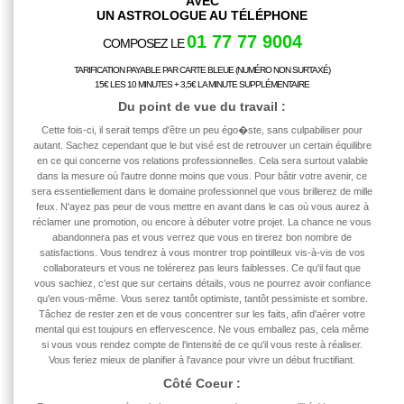
AVEC
UN ASTROLOGUE AU TÉLÉPHONE
01 77 77 9004
COMPOSEZ LE
TARIFICATION PAYABLE PAR CARTE BLEUE (NUMÉRO NON SURTAXÉ)
15€ LES 10 MINUTES + 3,5€ LA MINUTE SUPPLÉMENTAIRE
Du point de vue du
travail
:
Cette fois-ci, il serait temps d'être un peu égo�ste, sans culpabiliser pour
autant. Sachez cependant que le but visé est de retrouver un certain équilibre
en ce qui concerne vos relations professionnelles. Cela sera surtout valable
dans la mesure où l'autre donne moins que vous. Pour bâtir votre avenir, ce
sera essentiellement dans le domaine professionnel que vous brillerez de mille
feux. N'ayez pas peur de vous mettre en avant dans le cas où vous aurez à
réclamer une promotion, ou encore à débuter votre projet. La chance ne vous
abandonnera pas et vous verrez que vous en tirerez bon nombre de
satisfactions. Vous tendrez à vous montrer trop pointilleux vis-à-vis de vos
collaborateurs et vous ne tolérerez pas leurs faiblesses. Ce qu'il faut que
vous sachiez, c'est que sur certains détails, vous ne pourrez avoir confiance
qu'en vous-même. Vous serez tantôt optimiste, tantôt pessimiste et sombre.
Tâchez de rester zen et de vous concentrer sur les faits, afin d'aérer votre
mental qui est toujours en effervescence. Ne vous emballez pas, cela même
si vous vous rendez compte de l'intensité de ce qu'il vous reste à réaliser.
Vous feriez mieux de planifier à l'avance pour vivre un début fructifiant.
Côté Coeur :