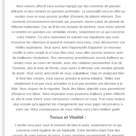
Votre univers affectif sera surtout marqué par des moments de passion
délirants et des remises en question profondes. La sensualité sera en effet au
rendez-vous et vous pourrez profiter d'instants de plaisirs intenses. Des
moments excessivement sensuels qui, pourtant, seront suivis de période de
réflexion inattendue. Car, au fil de ces instants de bonheur, vous serez amené
à remettre en question vos véritables envies, notamment en ce qui concerne
votre relation. Ce sera cependant en suivant vos impulsions que vous
trouverez les réponses et quand le moment sera venu, vous découvrirez vos
réelles aspirations. Vous aurez ainsi l'opportunité d'apporter un nouveau
souffle à votre couple et si vous êtes seul, vous allez pouvoir avancer avec
de meilleures résolutions. Des rencontres prometteuses seront d'ailleurs au
rendez-vous au cours de l'année, avec des relations passionnées à la clé.
Toutefois, dès le mois de février, vous aurez à affronter une certaine période
de doute. Vous serez ainsi tenté de vous culpabiliser, mais en analysant bien
le fond des choses, vous saurez prendre la bonne initiative. Veillez tout
simplement à ne pas vous précipiter et à ne pas prendre une décision à la
hâte. Vous risquez de le regretter. Seuls des bilans objectifs vous permettront
d'éclaircir vos idées. Votre inspiration vous poussera d'ailleurs à bien réfléchir
et, dès le mois d'avril, vous retrouverez confiance en vous. Il ne vous restera
plus ensuite qu'à apporter les changements que vous jugez nécessaires à
votre vie. Votre connaissance de vous-même sera votre meilleur guide.
Tonus et Vitalité :
L'année
sera pour vous le moment de faire le point, notamment en ce qui
concerne votre hygiène de vie habituelle. Cette dernière étant l'une des
causes de votre baisse de tonus, il sera vivement recommandé d'y apporter