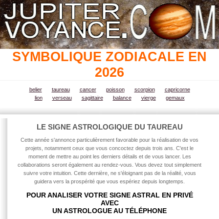
SYMBOLIQUE ZODIACALE EN
2026
belier
taureau
cancer
poisson
scorpion
capricorne
lion
verseau
sagittaire
balance
vierge
gemaux
LE SIGNE ASTROLOGIQUE DU TAUREAU
Cette année
s'annonce particulièrement favorable pour la réalisation de vos
projets, notamment ceux que vous concoctez depuis trois ans. C'est le
moment de mettre au point les derniers détails et de vous lancer. Les
collaborations seront également au rendez-vous. Vous devez tout simplement
suivre votre intuition. Cette dernière, ne s'éloignant pas de la réalité, vous
guidera vers la prospérité que vous espériez depuis longtemps.
POUR ANALISER VOTRE SIGNE ASTRAL EN PRIVÉ
AVEC
UN ASTROLOGUE AU TÉLÉPHONE