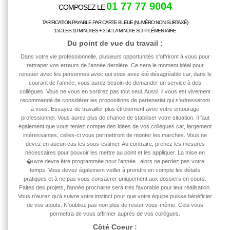
01 77 77 9004
COMPOSEZ LE
TARIFICATION PAYABLE PAR CARTE BLEUE (NUMÉRO NON SURTAXÉ)
15€ LES 10 MINUTES + 3,5€ LA MINUTE SUPPLÉMENTAIRE
Du point de vue du
travail
:
Dans votre vie professionnelle, plusieurs opportunités s'offriront à vous pour
rattraper vos erreurs de l'année dernière. Ce sera le moment idéal pour
renouer avec les personnes avec qui vous avez été désagréable car, dans le
courant de l'année, vous aurez besoin de demander un service à des
collègues. Vous ne vous en sortirez pas tout seul. Aussi, il vous est vivement
recommandé de considérer les propositions de partenariat qui s'adresseront
à vous. Essayez de travailler plus étroitement avec votre entourage
professionnel. Vous aurez plus de chance de stabiliser votre situation. Il faut
également que vous teniez compte des idées de vos collègues car, largement
intéressantes, celles-ci vous permettront de monter les marches. Vous ne
devez en aucun cas les sous-estimer. Au contraire, prenez les mesures
nécessaires pour pouvoir les mettre au point et les appliquer. La mise en
�uvre devra être programmée pour l'année
, alors ne perdez pas votre
temps. Vous devez également veiller à prendre en compte les détails
pratiques et à ne pas vous consacrer uniquement aux dossiers en cours.
Faites des projets, l'année prochaine sera très favorable pour leur réalisation.
Vous n'aurez qu'à suivre votre instinct pour que votre équipe puisse bénéficier
de vos atouts. N'oubliez pas non plus de rester vous-même. Cela vous
permettra de vous affirmer auprès de vos collègues.
Côté Coeur :