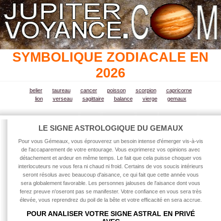
SYMBOLIQUE ZODIACALE EN
2026
belier
taureau
cancer
poisson
scorpion
capricorne
lion
verseau
sagittaire
balance
vierge
gemaux
LE SIGNE ASTROLOGIQUE DU GEMAUX
Pour vous Gémeaux, vous éprouverez un besoin intense d'émerger vis-à-vis
de l'accaparement de votre entourage. Vous exprimerez vos opinions avec
détachement et ardeur en même temps. Le fait que cela puisse choquer vos
interlocuteurs ne vous fera ni chaud ni froid. Certains de vos soucis intérieurs
seront résolus avec beaucoup d'aisance, ce qui fait que cette année
vous
sera globalement favorable. Les personnes jalouses de l'aisance dont vous
ferez preuve n'oseront pas se manifester. Votre confiance en vous sera très
élevée, vous reprendrez du poil de la bête et votre efficacité en sera accrue.
POUR ANALISER VOTRE SIGNE ASTRAL EN PRIVÉ