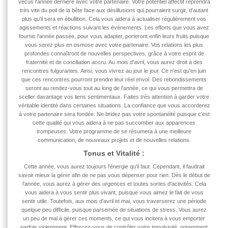
vécus l'année dernière avec votre partenaire. Votre potentiel affectif reprendra
très vite du poil de la bête face aux désillusions qui pourraient surgir, d'autant
plus qu'il sera en ébullition. Cela vous aidera à actualiser régulièrement vos
agissements et réactions suivant les événements. Les efforts que vous avez
fournis l'année passée, pour vous adapter, porteront enfin leurs fruits puisque
vous serez plus en osmose avec votre partenaire. Vos relations les plus
profondes connaîtront de nouvelles perspectives, grâce à votre esprit de
fraternité et de conciliation accru. Au mois d'avril, vous aurez droit à des
rencontres fulgurantes. Ainsi, vous vivrez au jour le jour. Ce n'est qu'en juin
que ces rencontres pourront prendre leur réel envol. Des rebondissements
seront au rendez-vous tout au long de l'année, ce qui vous permettra de
sceller davantage vos liens sentimentaux. Faites très attention à garder votre
véritable identité dans certaines situations. La confiance que vous accorderez
à votre partenaire sera fondée. Ne bridez pas votre spontanéité puisque c'est
cette qualité qui vous aidera à ne pas succomber aux apparences
trompeuses. Votre programme de
se résumera à une meilleure
communication, de nouveaux projets et de nouvelles relations.
Tonus et Vitalité :
Cette année, vous aurez toujours l'énergie qu'il faut. Cependant, il faudrait
savoir mieux la gérer afin de ne pas vous dépenser pour rien. Dès le début de
l'année, vous aurez à gérer des urgences et toutes sortes d'activités. Cela
vous aidera à vous sentir plus vivant, puisque vous aimez le fait de vous
sentir utile. Toutefois, aux mois d'avril et mai, vous traverserez une période
quelque peu difficile, puisque parsemée de situations de stress. Vous aurez
un peu de mal à gérer ces moments, ce qui vous incitera à vous emporter
parfois violemment. Efforcez-vous de contrôler votre impulsivité, notamment