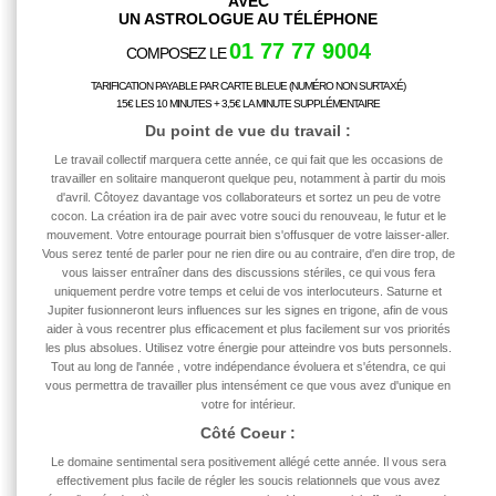
AVEC
UN ASTROLOGUE AU TÉLÉPHONE
01 77 77 9004
COMPOSEZ LE
TARIFICATION PAYABLE PAR CARTE BLEUE (NUMÉRO NON SURTAXÉ)
15€ LES 10 MINUTES + 3,5€ LA MINUTE SUPPLÉMENTAIRE
Du point de vue du
travail
:
Le travail collectif marquera cette année, ce qui fait que les occasions de
travailler en solitaire manqueront quelque peu, notamment à partir du mois
d'avril. Côtoyez davantage vos collaborateurs et sortez un peu de votre
cocon. La création ira de pair avec votre souci du renouveau, le futur et le
mouvement. Votre entourage pourrait bien s'offusquer de votre laisser-aller.
Vous serez tenté de parler pour ne rien dire ou au contraire, d'en dire trop, de
vous laisser entraîner dans des discussions stériles, ce qui vous fera
uniquement perdre votre temps et celui de vos interlocuteurs. Saturne et
Jupiter fusionneront leurs influences sur les signes en trigone, afin de vous
aider à vous recentrer plus efficacement et plus facilement sur vos priorités
les plus absolues. Utilisez votre énergie pour atteindre vos buts personnels.
Tout au long de l'année
, votre indépendance évoluera et s'étendra, ce qui
vous permettra de travailler plus intensément ce que vous avez d'unique en
votre for intérieur.
Côté Coeur :
Le domaine sentimental sera positivement allégé cette année. Il vous sera
effectivement plus facile de régler les soucis relationnels que vous avez