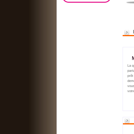
La q
part
prêt 
dema
vous
votr