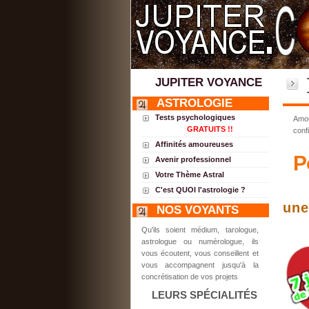
JUPITER VOYANCE
ASTROLOGIE
Tests psychologiques
Amou
GRATUITS !!
confi
Affinités amoureuses
P
Avenir professionnel
Votre Thème Astral
C'est QUOI l'astrologie ?
une
NOS VOYANTS
Qu'ils soient médium, tarologue,
astrologue ou numérologue, ils
vous écoutent, vous conseillent et
vous accompagnent jusqu'à la
concrétisation de vos projets
LEURS SPÉCIALITÉS