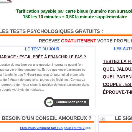
Tarification payable par carte bleue (numéro non surtaxé
15€ les 10 minutes + 3,5€ la minute supplémentaire
LES TESTS PSYCHOLOGIQUES GRATUITS :
RECEVEZ
GRATUITEMENT
VOTRE PROFIL 
LES AUT
LE TEST DU JOUR
MARIAGE : EST-IL PRÊT À FRANCHIR LE PAS ?
TESTEZ LA F
uestion du mariage est une question importante quand l'on
QUEL JALOU
age sa vie et des sentiments. Est-ce que votre partenaire est
a franchir le cap ? N'est-il pas trop tôt pour lui faire une telle
QUEL PAREN
nde ? Autant de questions, toutes très légitimes. Ce test va
COUPLE : ES
 permettre de mieux situer la position de votre partenaire dans
e couple vis-à-vis du mariage...
ÉPROUVE-T-I
Commencez ce test
BESOIN D'UN CONSEIL AMOUREUX ?
LE SI
Etes-vous vraiment fait l'un pour l'autre ?
>>>