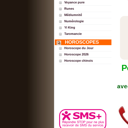
Voyance pure
Runes
Médiumnité
Numérologie
Yi King
Taromancie
HOROSCOPES
Horoscope du Jour
Horoscope 2026
Horoscope chinois
P
ave