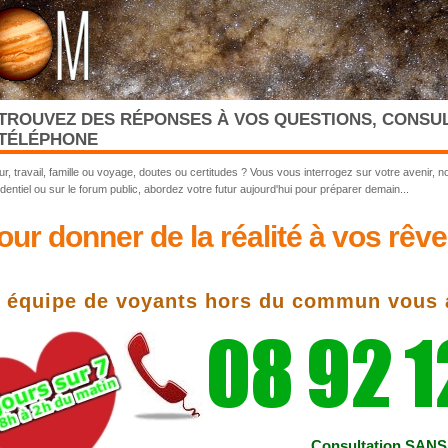
TROUVEZ DES RÉPONSES À VOS QUESTIONS, CONSUL
TÉLÉPHONE
r, travail, famille ou voyage, doutes ou certitudes ? Vous vous interrogez sur votre avenir, n
dentiel ou sur le forum public, abordez votre futur aujourd'hui pour préparer demain...
our donner de la réalité à vos rêve
 équipe de voyants hors du commun vous 
Consultation SAN